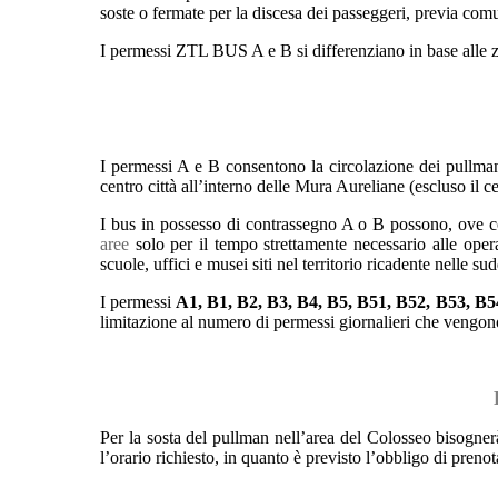
soste o fermate per la discesa dei passeggeri, previa co
I permessi ZTL BUS A e B si differenziano in base alle zon
I permessi A e B consentono la circolazione dei pullma
centro città all’interno delle Mura Aureliane (escluso il c
I bus in possesso di contrassegno A o B possono, ove con
aree
solo per il tempo strettamente necessario alle operazi
scuole, uffici e musei siti nel territorio ricadente nelle
I permessi
A1, B1, B2, B3, B4, B5, B51, B52, B53, B5
limitazione al numero di permessi giornalieri che vengono
Per la sosta del pullman nell’area del Colosseo bisognerà
l’orario richiesto, in quanto è previsto l’obbligo di pren