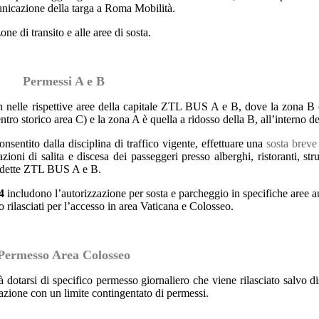
municazione della targa a Roma Mobilità.
e di transito e alle aree di sosta.
Permessi A e B
n nelle rispettive aree della capitale ZTL BUS A e B, dove la zona B 
entro storico area C) e la zona A è quella a ridosso della B, all’interno 
sentito dalla disciplina di traffico vigente, effettuare una
sosta breve
oni di salita e discesa dei passeggeri presso alberghi, ristoranti, strut
 suddette ZTL BUS A e B.
4
includono l’autorizzazione per sosta e parcheggio in specifiche aree a
 rilasciati per l’accesso in area Vaticana e Colosseo.
Permesso Area Colosseo
 dotarsi di specifico permesso giornaliero che viene rilasciato salvo di
otazione con un limite contingentato di permessi.