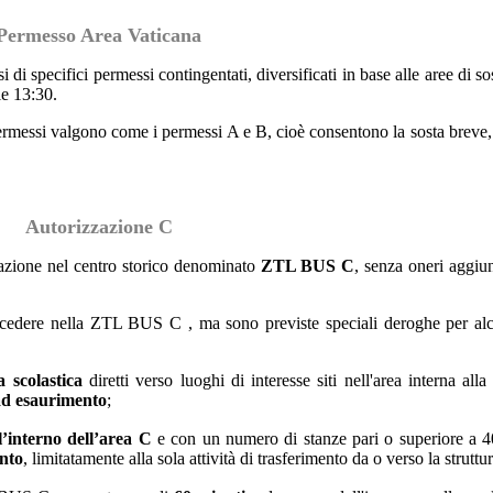
Permesso Area Vaticana
 di specifici permessi contingentati, diversificati in base alle aree di s
le 13:30.
permessi valgono come i permessi A e B, cioè consentono la sosta breve,
Autorizzazione C
olazione nel centro storico denominato
ZTL BUS C
, senza oneri aggiunt
i accedere nella ZTL BUS C , ma sono previste speciali deroghe per alc
a scolastica
diretti verso luoghi di interesse siti nell'area interna a
 ad esaurimento
;
ll’interno dell’area C
e con un numero di stanze pari o superiore a 
ento
, limitatamente alla sola attività di trasferimento da o verso la struttu