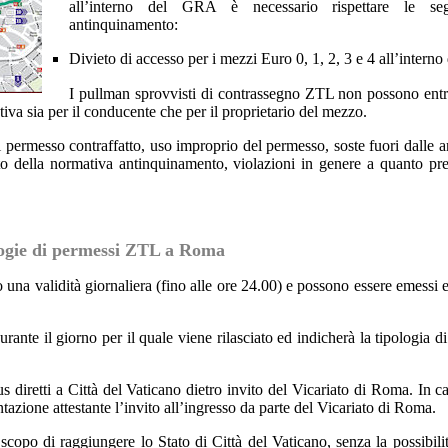
all’interno del GRA è necessario rispettare le se
antinquinamento:
Divieto di accesso per i mezzi Euro 0, 1, 2, 3 e 4 all’interno
I pullman sprovvisti di contrassegno ZTL non possono ent
iva sia per il conducente che per il proprietario del mezzo.
i permesso contraffatto, uso improprio del permesso, soste fuori dalle a
to della normativa antinquinamento, violazioni in genere a quanto pre
ogie di permessi ZTL a Roma
una validità giornaliera (fino alle ore 24.00) e possono essere emessi
rante il giorno per il quale viene rilasciato ed indicherà la tipologia d
diretti a Città del Vaticano dietro invito del Vicariato di Roma. In ca
ntazione attestante l’invito all’ingresso da parte del Vicariato di Roma.
copo di raggiungere lo Stato di Città del Vaticano, senza la possibilit