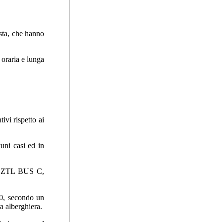
osta, che hanno
 oraria e lunga
ivi rispetto ai
uni casi ed in
lla ZTL BUS C,
40, secondo un
ra alberghiera.