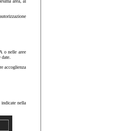
esima area, al
 autorizzazione
A o nelle aree
 date.
ore accoglienza
 indicate nella