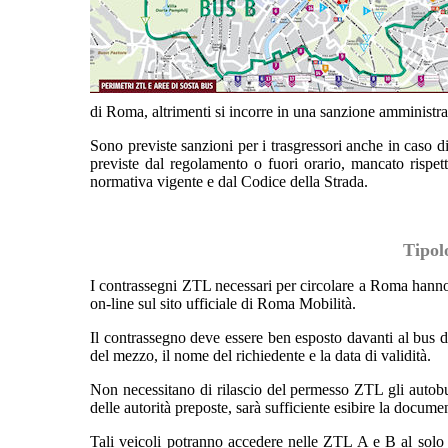
di Roma, altrimenti si incorre in una sanzione amministrat
Sono previste sanzioni per i trasgressori anche in caso d
previste dal regolamento o fuori orario, mancato rispet
normativa vigente e dal Codice della Strada.
Tipol
I contrassegni ZTL necessari per circolare a Roma hanno 
on-line sul sito ufficiale di Roma Mobilità.
Il contrassegno deve essere ben esposto davanti al bus du
del mezzo, il nome del richiedente e la data di validità.
Non necessitano di rilascio del permesso ZTL gli autobus 
delle autorità preposte, sarà sufficiente esibire la docume
Tali veicoli potranno accedere nelle ZTL A e B al solo s