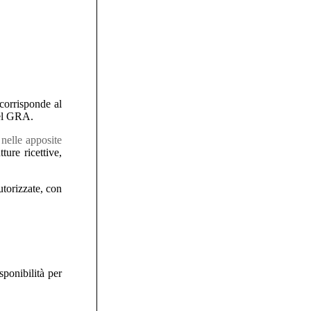
corrisponde al
del GRA.
 nelle apposite
ture ricettive,
utorizzate, con
sponibilità per