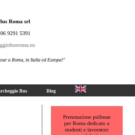
Bus Roma srl
) 06 9291 5391
ggiobusroma.eu
 tour a Roma, in Italia ed Europa!"
rcheggio Bus
Blog
Prenotazione pullman
per Roma dedicato a
studenti e lavoratori