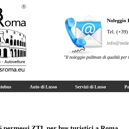
Noleggio 
Tel. (+39
info@nole
"Il noleggio pullman di qualità per
utobus
Auto di Lusso
Servizi di Lusso
Pa
 permessi ZTL per bus turistici a Roma